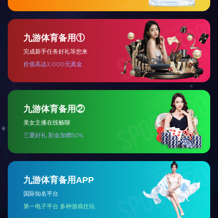
水处理设备-40立方溶气气浮机
诸城市金隆机械制造有限责任公司
联 系 人：隋炳礼 （总经理）
移动电话：18678032288
座机电话：0536-605 6168
地 址：中国山东省诸城市得利斯大道中段路西2277号
邮 编：262216
快速链接