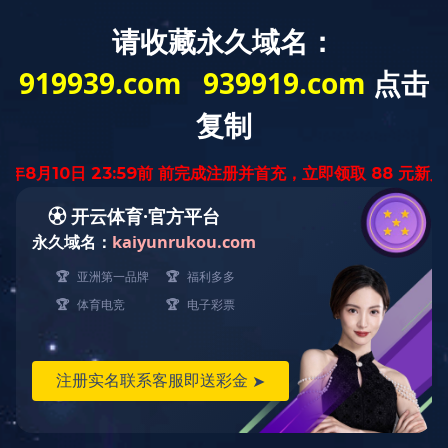
网站首页
走进金隆
开云中国
开云中国
视频中心
荣誉资质
发货现场
开云手机网
产品分类