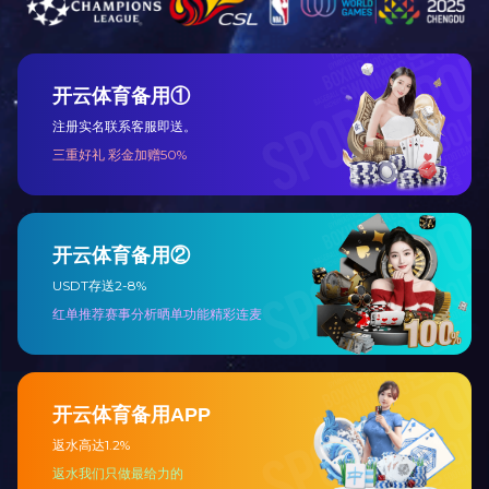
ZQF系列超效浅层气浮机
ZWN型旋转过滤除污机（微滤机）
总计3页 [
1
2
3
]
上一页
下一页
MORE+