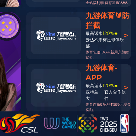
首页
-
荣誉资质
证书中文