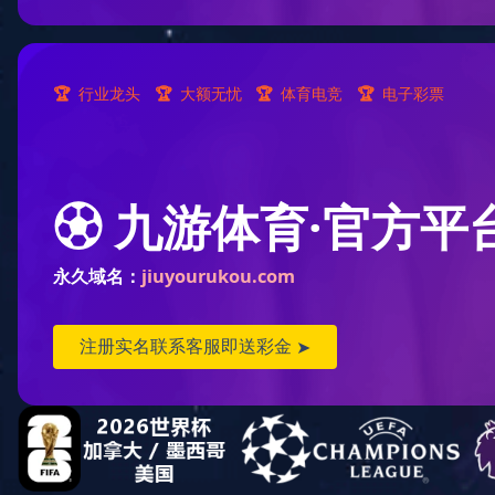
荣誉
产品分类
纸机设备系列
磨浆设备系列
筛选设备系列
碎浆机设备系列
脱墨设备系列
洗浆设备系列
环保设备系列