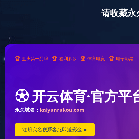
欢迎访问诸城市金隆机械制造有限责任公司网站！
网站首页
走进金隆
开云