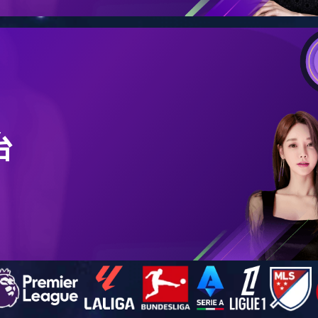
资质
质量管理体系认证