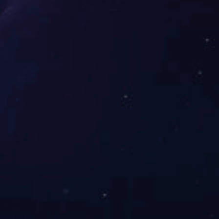
纤维回收机