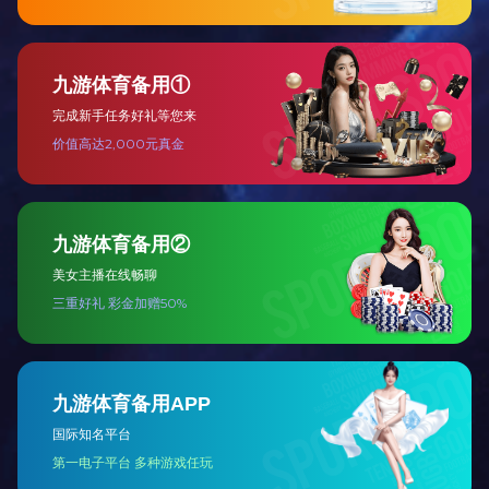
带式真空过滤机
ZGXT系列无压浮选除墨机