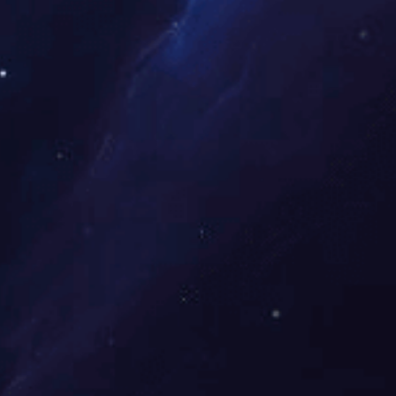
锈钢立式水力碎浆机
带式真空过滤机
XT系列无压浮选除墨机
畜禽粪便发酵处理机