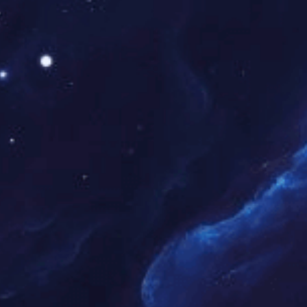
上一条:
发货现场
息