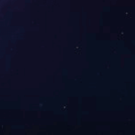
纤维回收机
快速链接